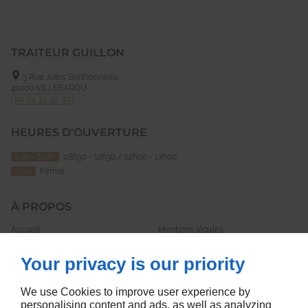
TRAITEUR GUILLON
3 Rue Jules Berthonneau
41000
VILLEBAROU
02 54 33 32 32
HEURES D'OUVERTURE
Lun - Sam
08h30 - 12h30 / 14h00 - 17h00
Dim
Fermé
À PROPOS
Accueil
Mentions légales
Nous contacter
Plan du site
Your privacy is our priority
SUIVEZ-NOUS
We use Cookies to improve user experience by
personalising content and ads, as well as analyzing